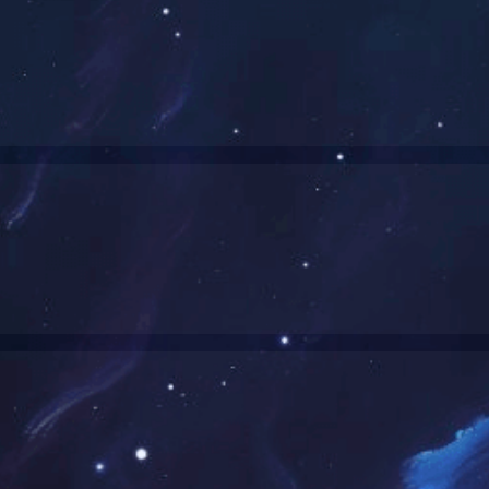
孔打孔加工中心设备
柜门加工中心
衣柜加工中心开料机
：雕刻速度快精度高
开料机
数控木工雕刻机：雕刻速度快
自动双面钻切一体机
发布日期：
2017-04-20
作者：
点击：
一拖二智能工作站
刻
机
专为木门、橱柜门、实木门、浮雕门、工艺木门的雕刻、镂空、镂铣
刻机是木门行业，橱柜行业，家具行业等行业必选的设备。
刻机机床身是由厚壁钢管构造而成。床身经过有限元分析和设计，为机床
应力。
刻机所有定位轴承、滚珠丝杠、线性导轨、齿条，都有机床控制系统的集
。