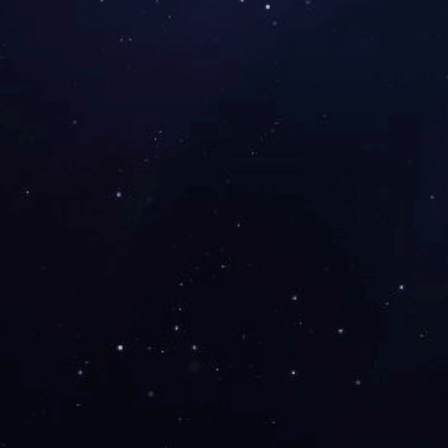
一拖二智能工作站
联系我们
企业名称：开云（中国）
联系人：王经理
电话：0538-8920588
手机：18660111659
邮箱：dimaicnc@163.com
传真：0538-8920588
网址:www.puyangyj.com
地址：
泰安市高新区龙腾路3333号
Copyrigh