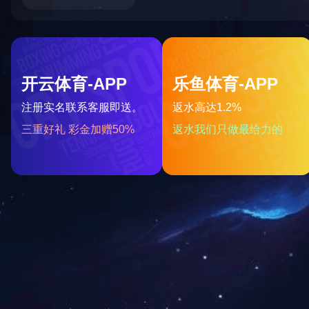
3、数控木
机
4、每台数
双头加排钻加工中心
5、数控木
圆盘换刀加排钻加工中心
6、数控木
7、数控木
红外线侧孔机
开料雕刻一体加工中心
相关标签：
三工序雕
单臂PTP数控加工中心
上一篇：
环保板材的
四工序四头开料机雕刻机
下一篇：
数控机床使
侧孔打孔加工中心设备
柜门加工中心
橱柜衣柜加工中心开料机
开料机
全自动双面钻切一体机