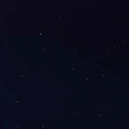
mm
HZ
缸三点定位
轴/真空吸附/分区台面/真空泵/压持器等