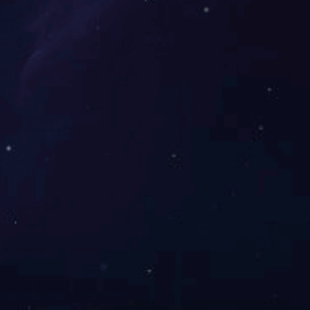
求低，出错率低，
动传输手机成平板电脑．工作人员可对比屏幕贴条码。
DM-48A
1220X2500mm
1320X2540X250
80m/min
18m/min
9.0KW
24000r/min
AC380V/3PH/50
台达/安川
台湾新代
圆盘刀库
可移动式高精度定位气
分区吸附
自动上下料/安全防护/排钻/双工位/B轴/C轴/复合刀