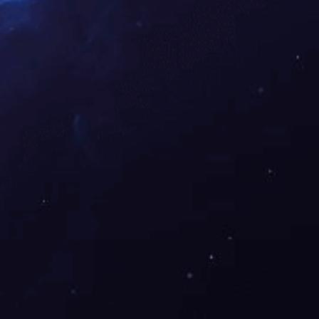
门、复合门、橱柜、衣柜、窗门，床头柜等。
、电器台面，体育用品等各种木制工业品。
．
性能稳定．经久耐用．