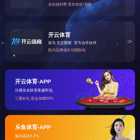
开料机
全自动双面钻切一体机
一拖二智能工作站
联系我们
企业名称：开云（中国）
联系人：王经理
电话：0538-8920588
手机：18660111659
邮箱：dimaicnc@163.com
传真：0538-8920588
网址:www.puyangyj.com
欢迎给我们留言
地址：
泰安市高新区龙腾路3333号
请在此输入留言内容，我们会
尽快与您联系。
地址：泰安市高新区龙腾路3333号