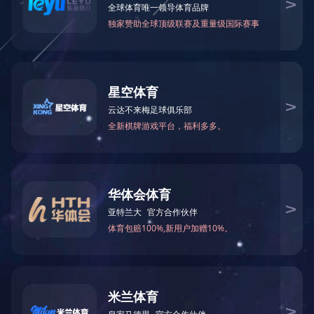
侧孔打孔加工
柜门加工
橱柜衣柜加工中
标签：双头加排钻加工中心
公司概况
开料机
标签搜索结果：产品：1个,新闻
全自动双面钻
公司简介
一拖二智能
营销网络
联系我们
营业执照
荣誉资质
产品分类
双轴加钻包柜体