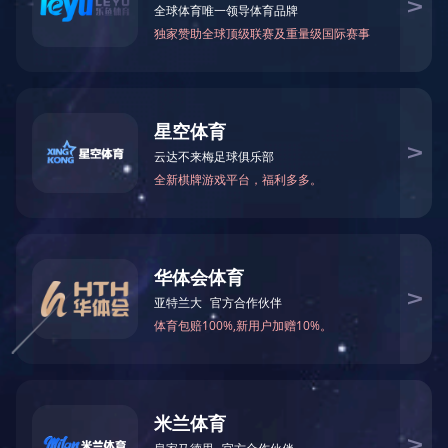
侧孔打孔加工
柜门加工
橱柜衣柜加工中
标签：四头开料机价格
公司概况
开料机
标签搜索结果：产品：1个,新闻
全自动双面钻
公司简介
一拖二智能
营销网络
联系我们
营业执照
荣誉资质
产品分类
四头开料机