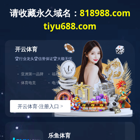
您好，欢迎来到开云（中国）官网！
开云手机注册
开云手机注册
产品中
技术部
销售
公司简介
四工序四头数
在
销售
线
营销网络
四工序四头双工
客
在线留言
服
料机
联系我们
双头加排钻加
分享到...
营业执照
圆盘换刀加排钻
荣誉资质
红外线侧
开料雕刻一体
扫描二维码
单臂PTP数控
四工序四头开料