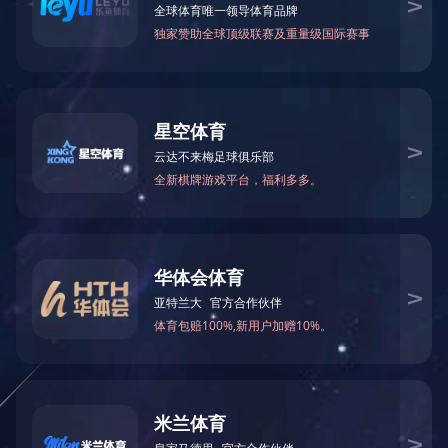
侧孔打孔加工
柜门加工
橱柜衣柜加工中
标签：开料机厂家
公司概况
开料机
标签搜索结果：产品：0个,新闻
全自动双面钻
公司简介
一拖二智能
营销网络
[
行业新闻
]
你知道开料机有
开料机大家都听说过，在板式家
联系我们
起来了解一下吧！床身全方管焊
营业执照
发布时间：2020-06-02 点击次
荣誉资质
产品分类