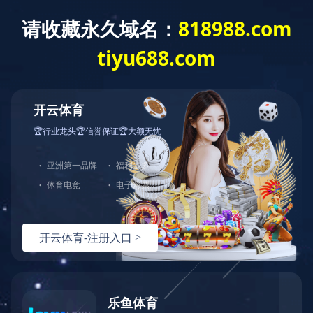
您好，欢迎来到开云（中国）官网！
开云手机注册
开云手机注册
产品中
技术部
销售
公司简介
四工序四头数
在
销售
线
营销网络
四工序四头双工
客
在线留言
服
料机
联系我们
双头加排钻加
分享到...
营业执照
圆盘换刀加排钻
荣誉资质
红外线侧
开料雕刻一体
扫描二维码
单臂PTP数控
四工序四头开料