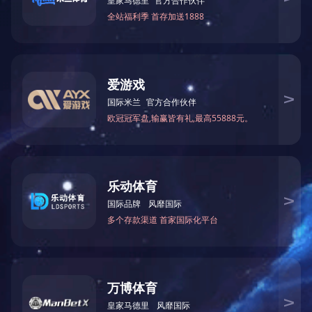
四工序四头数控开料机
四工序四头双工位数控开料
机
双头加排钻加工中心
圆盘换刀加排钻加工中心
红外线侧孔机
开料雕刻一体加工中心
单臂PTP数控加工中心
四工序四头开料机雕刻机
侧孔打孔加工中心设备
柜门加工中心
橱柜衣柜加工中心开料机